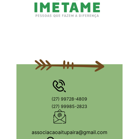
(27) 99728-4809
(27) 99985-2823
associacaoaitupaira@gmail.com