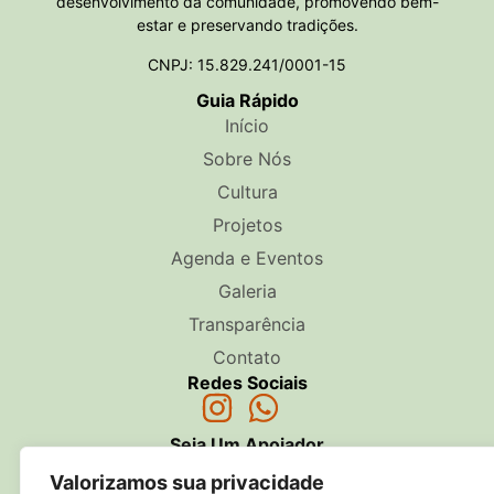
desenvolvimento da comunidade, promovendo bem-
estar e preservando tradições.
CNPJ: 15.829.241/0001-15
Guia Rápido
Início
Sobre Nós
Cultura
Projetos
Agenda e Eventos
Galeria
Transparência
Contato
Redes Sociais
Seja Um Apoiador
QUERO DOAR
Valorizamos sua privacidade